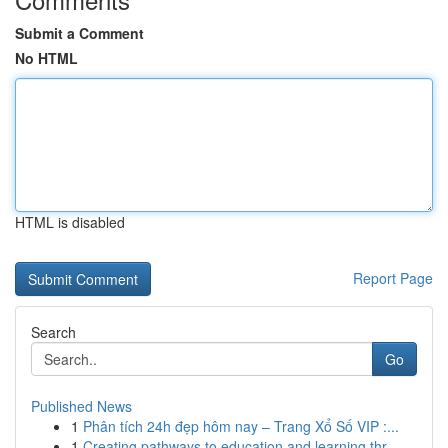
Submit a Comment
No HTML
HTML is disabled
Report Page
Search
Go
Published News
1
Phân tích 24h đẹp hôm nay – Trang Xổ Số VIP :...
1
Creating pathways to education and learning thr...