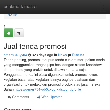
Home
bookmark-master
Togg
navi
Home
1
Jual tenda promosi
omarn640yyu4
323 days ago
News
Discuss
Tenda printing, promosi maupun tenda custom merupakan tenda
yang menggunakan rangka pipa besi dengan sistem knockdown
dan portable yang praktis untuk dibawa kemana saja.
Penggunaan tenda ini biasa digunakan untuk promosi, even,
kegiatan bazar atau kegiatan lainnya bagi perusahaan dan
organisasi untuk melakukan promosi produk atau jasa mereka.
Bahan
https://gener754yob0.blog-kids.com/profile
Comments
Who Upvoted
Comments