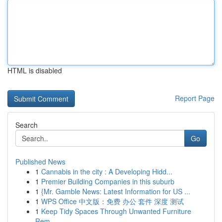
HTML is disabled
Report Page
Search
Go
Published News
1
Cannabis in the city : A Developing Hidd...
1
Premier Building Companies in this suburb
1
{Mr. Gamble News: Latest Information for US ...
1
WPS Office 中文版：免费 办公 套件 深度 测试
1
Keep Tidy Spaces Through Unwanted Furniture
Rem...