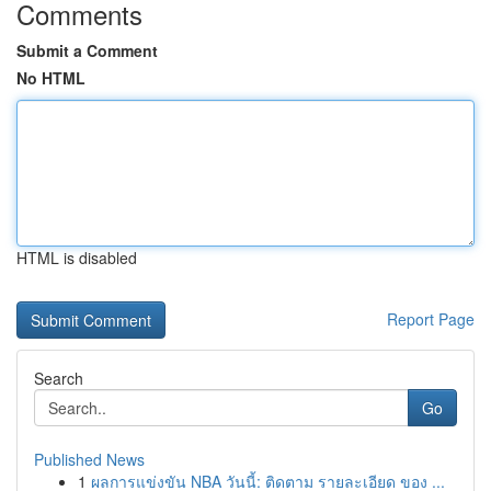
Comments
Submit a Comment
No HTML
HTML is disabled
Report Page
Search
Go
Published News
1
ผลการแข่งขัน NBA วันนี้: ติดตาม รายละเอียด ของ ...