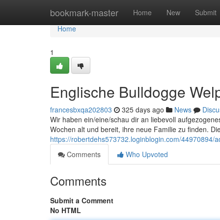
Home
bookmark-master
Home
New
Submit
Home
1
Englische Bulldogge Welp
francesbxqa202803
325 days ago
News
Discu
Wir haben ein/eine/schau dir an liebevoll aufgezogene
Wochen alt und bereit, ihre neue Familie zu finden. 
https://robertdehs573732.loginblogin.com/44970894/a
Comments
Who Upvoted
Comments
Submit a Comment
No HTML