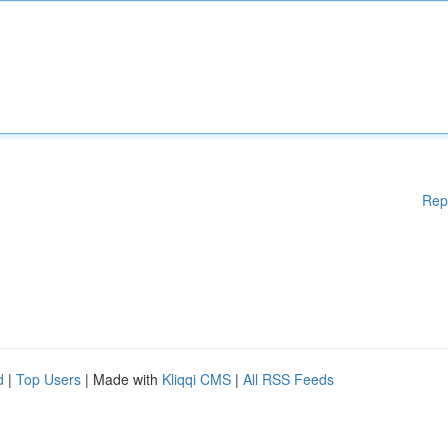
Rep
d
|
Top Users
| Made with
Kliqqi CMS
|
All RSS Feeds