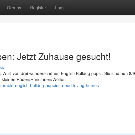
Groups
Register
Login
en: Jetzt Zuhause gesucht!
ss
s Wurf von drei wunderschönen English Bulldog pups . Sie sind nun 8/
Die kleinen Rüden/Hündinnen/Wölfen
dorable-english-bulldog-puppies-need-loving-homes