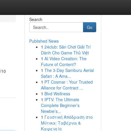
Search
Go
Published News
1
24club: Sân Chơi Giải Trí
Dành Cho Game Thủ Việt
1
AI Video Creation: The
Future of Content?
1
The 3-Day Samburu Aerial
9/10
Safari : A Ama...
1
PT Cosmar : Your Trusted
Alliance for Contract ...
1
Blvd Wellness
1
IPTV: The Ultimate
Complete Beginner’s
Newbie’s...
1
Γευστική Απόδραση στο
Μύτικα: Ταβέρνα &
Καφενείο