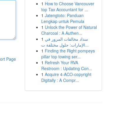
1
How to Choose Vancouver
top Tax Accountant for ...
1
Jatengtoto: Panduan
Lengkap untuk Pemula
1
Unlock the Power of Natural
Charcoal : A Authen...
1
سداد مخالفات المرور في
الإمارات: حلول مختلفة ت...
1
Finding the Right pompeys
pillar top towing ser...
ort Page
1
Refresh Your RVA
Restroom : Updating Con...
1
Acquire 4-ACO-copyright
Digitally : A Compr...