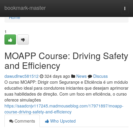
Home
bookmark-master
Togg
navi
Home
1
MOAPP Course: Driving Safety
and Efficiency
dawudlrwc581512
324 days ago
News
Discuss
O curso MOAPP: Dirigir com Segurançe e Eficiência é um módulo
educativo ideal para condutores iniciantes que desejam aprimorar
suas habilidades de direção. Com um foco em eficiência, o curso
oferece simulações
https://saadcnjv117245.madmouseblog.com/17971897/moapp-
course-driving-safety-and-efficiency
Comments
Who Upvoted