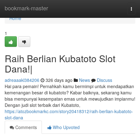
Home
bookmark-master
Togg
navi
Home
1
Raih Berlian Kubatoto Slot
Dana!|
adreaaakl384206
326 days ago
News
Discuss
Hai para pemain! Pernahkah kamu bermimpi untuk mendapatkan
kemenangan besar di kubatoto? Kabar baiknya, sekarang kamu
bisa mempunyai kesempatan emas untuk mewujudkan impianmu!
Dengan judi slot terbaik dari Kubatoto,
https://atozbookmarkc.com/story20418312/raih-berlian-kubatoto-
slot-dana
Comments
Who Upvoted