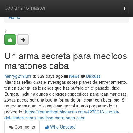
Home
bookmark-master
Togg
navi
Home
1
Un arma secreta para medicos
maratones caba
henryg219iuf1
329 days ago
News
Discuss
Mientras reflexionas e investigas sobre planes de entrenamiento,
ten en cuenta las lesiones que has sufrido en el pasado, dice
Burnett. Incluir algunos ejercicios específicos para reanimar esas
zonas puede ser una buena forma de principiar con buen pie. Sin
un requerimiento, el cumplimiento voluntario por parte de tu
proveedor
https://shanetlbqd.blogacep.com/42766161/notas-
detalladas-sobre-medicos-maratones-caba
Comments
Who Upvoted