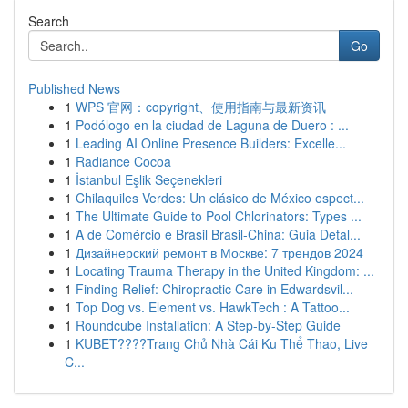
Search
Go
Published News
1
WPS 官网：copyright、使用指南与最新资讯
1
Podólogo en la ciudad de Laguna de Duero : ...
1
Leading AI Online Presence Builders: Excelle...
1
Radiance Cocoa
1
İstanbul Eşlik Seçenekleri
1
Chilaquiles Verdes: Un clásico de México espect...
1
The Ultimate Guide to Pool Chlorinators: Types ...
1
A de Comércio e Brasil Brasil-China: Guia Detal...
1
Дизайнерский ремонт в Москве: 7 трендов 2024
1
Locating Trauma Therapy in the United Kingdom: ...
1
Finding Relief: Chiropractic Care in Edwardsvil...
1
Top Dog vs. Element vs. HawkTech : A Tattoo...
1
Roundcube Installation: A Step-by-Step Guide
1
KUBET????️Trang Chủ Nhà Cái Ku Thể Thao, Live
C...