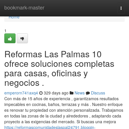
Home
bookmark-master
Togg
navi
Home
1
Reformas Las Palmas 10
ofrece soluciones completas
para casas, oficinas y
negocios .
emperorn741axq4
329 days ago
News
Discuss
Con más de 15 años de experiencia , garantizamos resultados
impecables en cocinas, baños, terrazas y más . Nuestro enfoque
es renovar tu propiedad con atención personalizada. Trabajamos
en todas las zonas de la ciudad y alrededores , adaptando cada
proyecto a las exigencias del mercado. Si buscas una mejora
https://reformascomunidadeslaspal24791.bloggin-