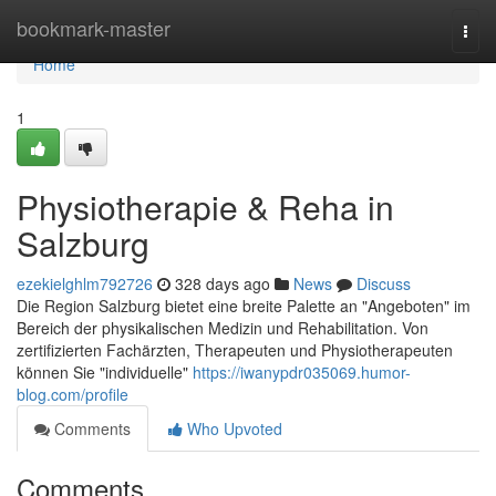
Home
bookmark-master
Togg
navi
Home
1
Physiotherapie & Reha in
Salzburg
ezekielghlm792726
328 days ago
News
Discuss
Die Region Salzburg bietet eine breite Palette an "Angeboten" im
Bereich der physikalischen Medizin und Rehabilitation. Von
zertifizierten Fachärzten, Therapeuten und Physiotherapeuten
können Sie "individuelle"
https://iwanypdr035069.humor-
blog.com/profile
Comments
Who Upvoted
Comments