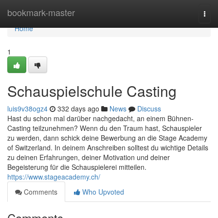
Home
bookmark-master
Togg
navi
Home
1
Schauspielschule Casting
luis9v38ogz4
332 days ago
News
Discuss
Hast du schon mal darüber nachgedacht, an einem Bühnen-
Casting teilzunehmen? Wenn du den Traum hast, Schauspieler
zu werden, dann schick deine Bewerbung an die Stage Academy
of Switzerland. In deinem Anschreiben solltest du wichtige Details
zu deinen Erfahrungen, deiner Motivation und deiner
Begeisterung für die Schauspielerei mitteilen.
https://www.stageacademy.ch/
Comments
Who Upvoted
Comments