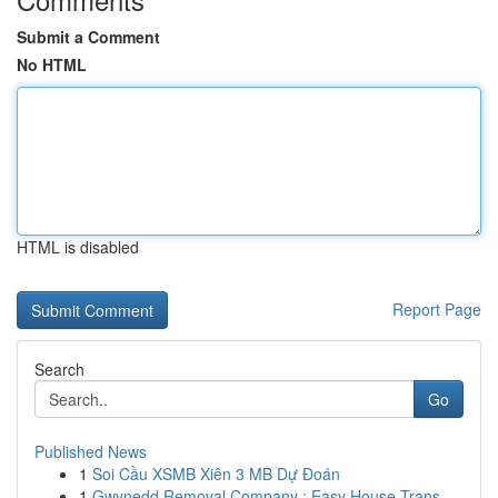
Submit a Comment
No HTML
HTML is disabled
Report Page
Search
Go
Published News
1
Soi Cầu XSMB Xiên 3 MB Dự Đoán
1
Gwynedd Removal Company : Easy House Trans...