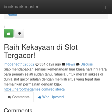
Home
bookmark-master
Togg
navi
Home
1
Raih Kekayaan di Slot
Tergacor!
imogenedth520562
334 days ago
News
Discuss
Siap mendapatkan sensasi kemenangan luar biasa hari ini? Para
para pemain sejati sudah tahu, rahasia untuk meraih sukses di
dunia slot gacor adalah dengan memilih situs yang tepat dan
memainkan permainan dengan bijak.
https://heroofthegames.com/register-2/
Comments
Who Upvoted
Comments