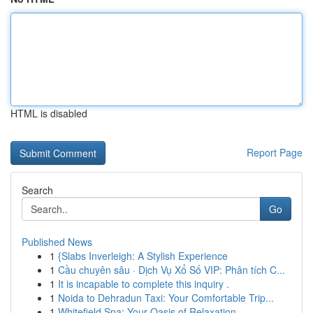
HTML is disabled
Report Page
Search
Go
Published News
1
{Slabs Inverleigh: A Stylish Experience
1
Cầu chuyên sâu · Dịch Vụ Xổ Số VIP: Phân tích C...
1
It is incapable to complete this inquiry .
1
Noida to Dehradun Taxi: Your Comfortable Trip...
1
Whitefield Spa: Your Oasis of Relaxation