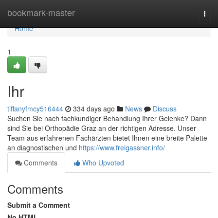
Home
bookmark-master
Togg
navi
Home
1
Ihr
tiffanyfmcy516444
334 days ago
News
Discuss
Suchen Sie nach fachkundiger Behandlung Ihrer Gelenke? Dann
sind Sie bei Orthopädie Graz an der richtigen Adresse. Unser
Team aus erfahrenen Fachärzten bietet Ihnen eine breite Palette
an diagnostischen und
https://www.freigassner.info/
Comments
Who Upvoted
Comments
Submit a Comment
No HTML