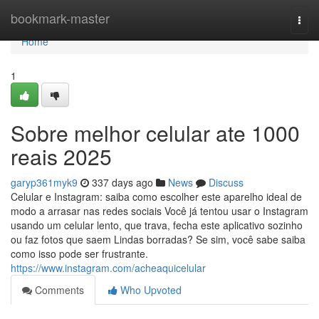
Home
bookmark-master
Togg
navi
Home
1
Sobre melhor celular ate 1000
reais 2025
garyp361myk9
337 days ago
News
Discuss
Celular e Instagram: saiba como escolher este aparelho ideal de
modo a arrasar nas redes sociais Você já tentou usar o Instagram
usando um celular lento, que trava, fecha este aplicativo sozinho
ou faz fotos que saem Lindas borradas? Se sim, você sabe saiba
como isso pode ser frustrante.
https://www.instagram.com/acheaquicelular
Comments
Who Upvoted