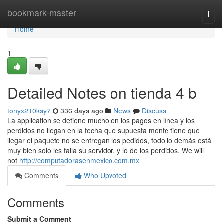
Home
bookmark-master
Togg
navi
Home
1
Detailed Notes on tienda 4 b
tonyx210ksy7
336 days ago
News
Discuss
La application se detiene mucho en los pagos en línea y los
perdidos no llegan en la fecha que supuesta mente tiene que
llegar el paquete no se entregan los pedidos, todo lo demás está
muy bien solo les falla su servidor, y lo de los perdidos. We will
not
http://computadorasenmexico.com.mx
Comments
Who Upvoted
Comments
Submit a Comment