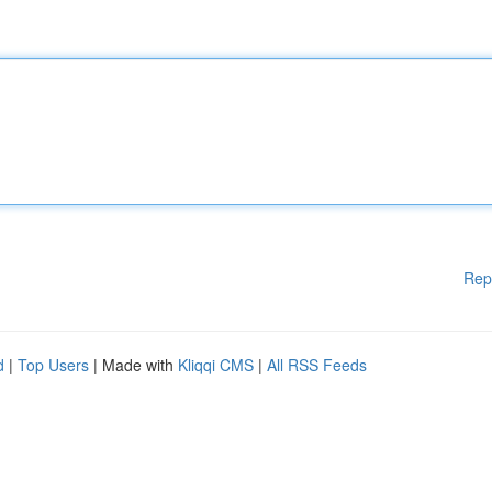
Rep
d
|
Top Users
| Made with
Kliqqi CMS
|
All RSS Feeds