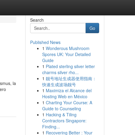
Search
Go
Published News
1
Wonderous Mushroom
Spores UK: Your Detailed
Guide
1
Plated sterling silver letter
charms silver rho...
1
靓号地址生成器使用指南：
asmus, la
快速生成波场靓号
pero
1
Maximiza el Alcance del
Hosting Web en México
1
Charting Your Course: A
Guide to Counseling
1
Hacking & Tiling
Contractors Singapore:
Finding...
1
Recovering Better : Your