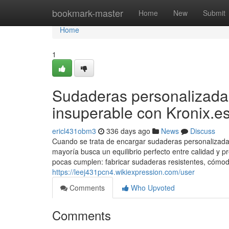
Home
bookmark-master
Home
New
Submit
Home
1
Sudaderas personalizadas
insuperable con Kronix.e
ericl431obm3
336 days ago
News
Discuss
Cuando se trata de encargar sudaderas personalizadas
mayoría busca un equilibrio perfecto entre calidad y
pocas cumplen: fabricar sudaderas resistentes, cómod
https://leej431pcn4.wikiexpression.com/user
Comments
Who Upvoted
Comments