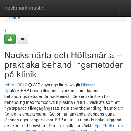
Home
bookmark-master
Togg
navi
Home
1
Nacksmärta och Höftsmärta –
praktiska behandlingsmetoder
på klinik
robertir9012
337 days ago
News
Discuss
Upptäck PRP-behandlingens inverkan inom dagens
behandlingsmetoder för nackbesvär De senaste åren har
behandling med trombocytrik plasma (PRP) utvecklats som ett
nyskapande tillvägagångssätt inom smärtbehandling, framförallt
för kronisk nacksmärta. Genom att använda kroppens egna
läkande egenskaper avser PRP att ta itu med de bakomliggande
orsakerna till besvären. Denna teknik har väckt
https://h-ftsm-rta-