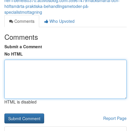
ner-i-benet60370.activosblog.com/35961479/nacksmärta-och-
höftsmärta-praktiska-behandlingsmetoder-på-
specialistmottagning
Comments
Who Upvoted
Comments
Submit a Comment
No HTML
HTML is disabled
Report Page