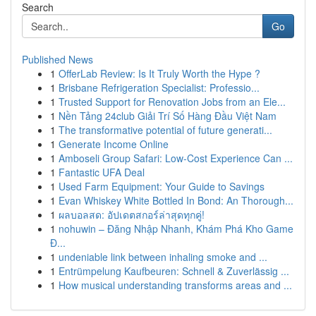
Search
Go
Published News
1
OfferLab Review: Is It Truly Worth the Hype ?
1
Brisbane Refrigeration Specialist: Professio...
1
Trusted Support for Renovation Jobs from an Ele...
1
Nền Tảng 24club Giải Trí Số Hàng Đầu Việt Nam
1
The transformative potential of future generati...
1
Generate Income Online
1
Amboseli Group Safari: Low-Cost Experience Can ...
1
Fantastic UFA Deal
1
Used Farm Equipment: Your Guide to Savings
1
Evan Whiskey White Bottled In Bond: An Thorough...
1
ผลบอลสด: อัปเดตสกอร์ล่าสุดทุกคู่!
1
nohuwin – Đăng Nhập Nhanh, Khám Phá Kho Game
Đ...
1
undeniable link between inhaling smoke and ...
1
Entrümpelung Kaufbeuren: Schnell & Zuverlässig ...
1
How musical understanding transforms areas and ...