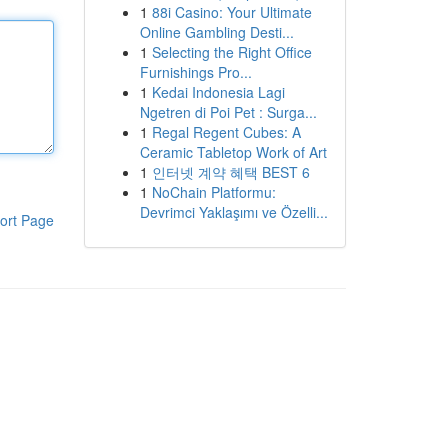
1
88i Casino: Your Ultimate
Online Gambling Desti...
1
Selecting the Right Office
Furnishings Pro...
1
Kedai Indonesia Lagi
Ngetren di Poi Pet : Surga...
1
Regal Regent Cubes: A
Ceramic Tabletop Work of Art
1
인터넷 계약 혜택 BEST 6
1
NoChain Platformu:
Devrimci Yaklaşımı ve Özelli...
ort Page