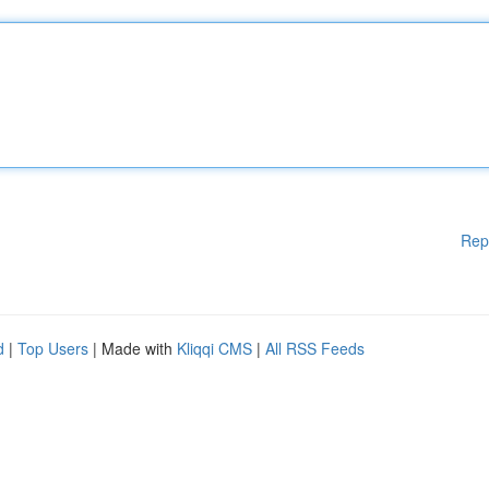
Rep
d
|
Top Users
| Made with
Kliqqi CMS
|
All RSS Feeds