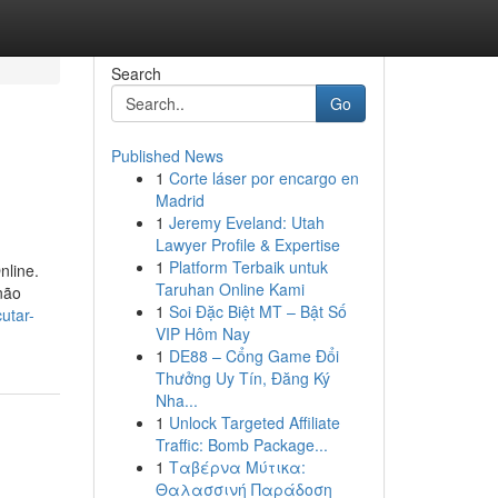
Search
Go
Published News
1
Corte láser por encargo en
Madrid
1
Jeremy Eveland: Utah
Lawyer Profile & Expertise
1
Platform Terbaik untuk
nline.
Taruhan Online Kami
não
1
Soi Đặc Biệt MT – Bật Số
utar-
VIP Hôm Nay
1
DE88 – Cổng Game Đổi
Thưởng Uy Tín, Đăng Ký
Nha...
1
Unlock Targeted Affiliate
Traffic: Bomb Package...
1
Ταβέρνα Μύτικα:
Θαλασσινή Παράδοση