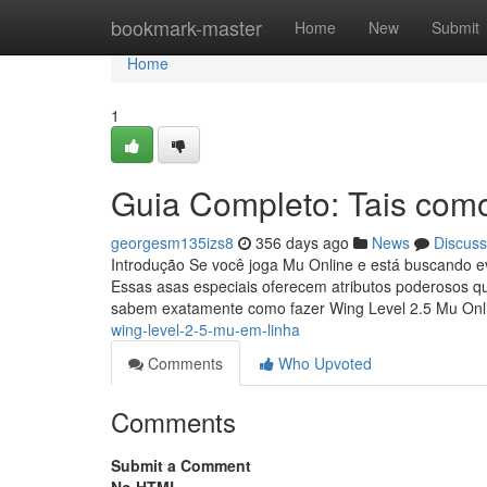
Home
bookmark-master
Home
New
Submit
Home
1
Guia Completo: Tais como
georgesm135izs8
356 days ago
News
Discuss
Introdução Se você joga Mu Online e está buscando ev
Essas asas especiais oferecem atributos poderosos q
sabem exatamente como fazer Wing Level 2.5 Mu On
wing-level-2-5-mu-em-linha
Comments
Who Upvoted
Comments
Submit a Comment