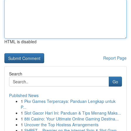
HTML is disabled
Report Page
Search
Go
Published News
1
Pkv Games Terpercaya: Panduan Lengkap untuk
P...
1
Slot Gacor Hari Ini: Panduan & Tips Menang Maks...
1
88i Casino: Your Ultimate Online Gaming Destina...
1
Uncover the Top Hostess Arrangements
1
SHBET – Premier on the internet Spin & Slot Gam...