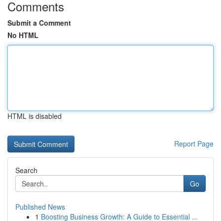
Comments
Submit a Comment
No HTML
HTML is disabled
Report Page
Search
Go
Published News
1
Boosting Business Growth: A Guide to Essential ...