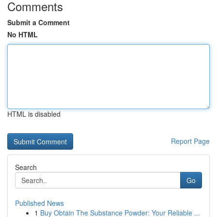
Comments
Submit a Comment
No HTML
HTML is disabled
Report Page
Search
Go
Published News
1
Buy Obtain The Substance Powder: Your Reliable ...