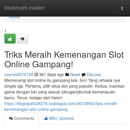
Home
bookmark-master
Togg
navi
Home
1
Triks Meraih Kemenangan Slot
Online Gampang!
zaynstxf370768
361 days ago
News
Discuss
Memenangi slot online itu gampang kok, bro! Yang rahasia nya
simple aja. Pertama, pilih situs slot yang populer. Kedua, mainkan
game dengan bet yang sesuai {dengan|diuntuk kemampuan
kamu. Terus, belajar dari histori
https://diegogiat028278.tusblogos.com/36739962/tips-meraih-
kemenangan-slot-online-gampang
Comments
Who Upvoted