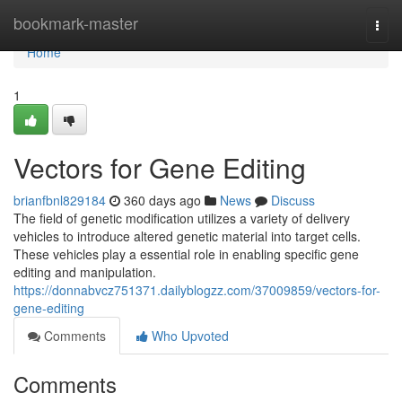
Home
bookmark-master
Togg
navi
Home
1
Vectors for Gene Editing
brianfbnl829184
360 days ago
News
Discuss
The field of genetic modification utilizes a variety of delivery
vehicles to introduce altered genetic material into target cells.
These vehicles play a essential role in enabling specific gene
editing and manipulation.
https://donnabvcz751371.dailyblogzz.com/37009859/vectors-for-
gene-editing
Comments
Who Upvoted
Comments