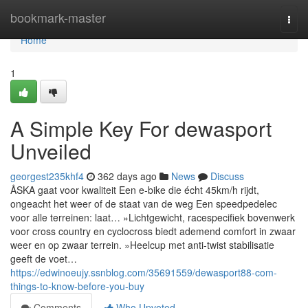
Home
bookmark-master
Togg
navi
Home
1
A Simple Key For dewasport
Unveiled
georgest235khf4
362 days ago
News
Discuss
ÅSKA gaat voor kwaliteit Een e-bike die écht 45km/h rijdt,
ongeacht het weer of de staat van de weg Een speedpedelec
voor alle terreinen: laat… »Lichtgewicht, racespecifiek bovenwerk
voor cross country en cyclocross biedt ademend comfort in zwaar
weer en op zwaar terrein. »Heelcup met anti-twist stabilisatie
geeft de voet…
https://edwinoeujy.ssnblog.com/35691559/dewasport88-com-
things-to-know-before-you-buy
Comments
Who Upvoted