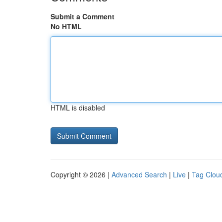
Submit a Comment
No HTML
HTML is disabled
Copyright © 2026 |
Advanced Search
|
Live
|
Tag Clou