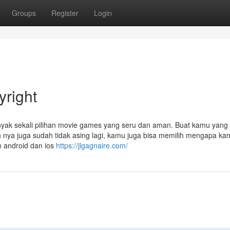
Groups
Register
Login
right
nyak sekali pilihan movie games yang seru dan aman. Buat kamu yang
an nya juga sudah tidak asing lagi, kamu juga bisa memilih mengapa ka
n android dan ios
https://jlgagnaire.com/