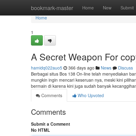
Home
bookmark-master
Home
New
Submit
Home
1
A Secret Weapon For copy
hamidq022auo5
366 days ago
News
Discuss
Berbagai situs Bos 138 On-line telah menyediakan ba
mungkin ingin mencari keseruan nya, meski kini pilih
bermain di karena kini juga sudah banyak kecanggiha
Comments
Who Upvoted
Comments
Submit a Comment
No HTML