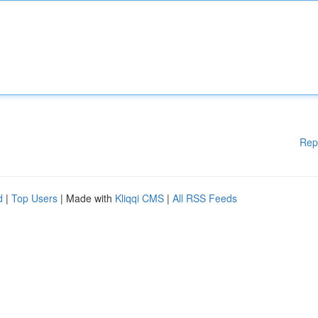
Rep
d
|
Top Users
| Made with
Kliqqi CMS
|
All RSS Feeds