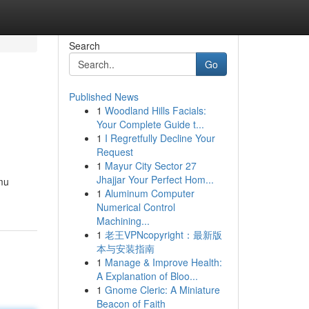
Search
Go
Published News
1
Woodland Hills Facials:
Your Complete Guide t...
1
I Regretfully Decline Your
Request
1
Mayur City Sector 27
Jhajjar Your Perfect Hom...
mu
1
Aluminum Computer
Numerical Control
Machining...
1
老王VPNcopyright：最新版
本与安装指南
1
Manage & Improve Health:
A Explanation of Bloo...
1
Gnome Cleric: A Miniature
Beacon of Faith