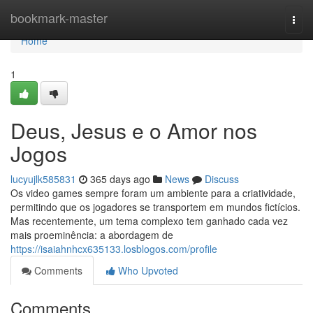
Home
bookmark-master
Togg
navi
Home
1
Deus, Jesus e o Amor nos
Jogos
lucyujlk585831
365 days ago
News
Discuss
Os video games sempre foram um ambiente para a criatividade,
permitindo que os jogadores se transportem em mundos fictícios.
Mas recentemente, um tema complexo tem ganhado cada vez
mais proeminência: a abordagem de
https://isaiahnhcx635133.losblogos.com/profile
Comments
Who Upvoted
Comments