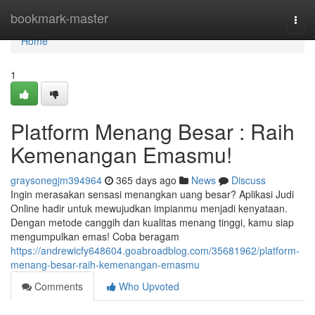
Home
bookmark-master
Togg
navi
Home
1
Platform Menang Besar : Raih
Kemenangan Emasmu!
graysonegjm394964
365 days ago
News
Discuss
Ingin merasakan sensasi menangkan uang besar? Aplikasi Judi
Online hadir untuk mewujudkan impianmu menjadi kenyataan.
Dengan metode canggih dan kualitas menang tinggi, kamu siap
mengumpulkan emas! Coba beragam
https://andrewicfy648604.goabroadblog.com/35681962/platform-
menang-besar-raih-kemenangan-emasmu
Comments
Who Upvoted