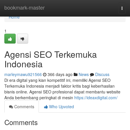
Home
bookmark-master
Togg
navi
Home
1
Agensi SEO Terkemuka
Indonesia
marleymawu921566
366 days ago
News
Discuss
Di era digital yang kian kompetitif ini, memiliki Agensi SEO
Terkemuka Indonesia menjadi faktor kritis bagi keberhasilan
bisnis online. Agensi SEO profesional dapat membantu website
Anda berkembang peringkat di mesin
https://ideaxdigital.com/
Comments
Who Upvoted
Comments