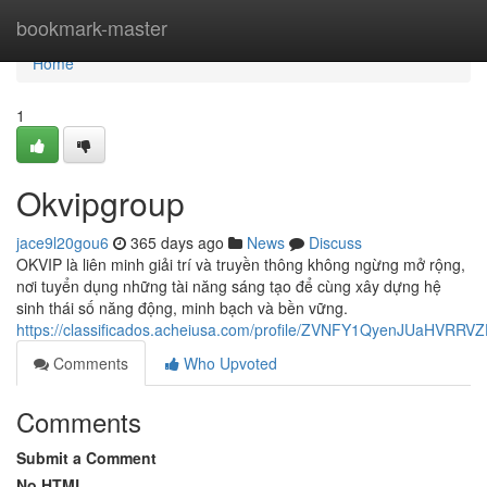
Home
bookmark-master
Home
1
Okvipgroup
jace9l20gou6
365 days ago
News
Discuss
OKVIP là liên minh giải trí và truyền thông không ngừng mở rộng,
nơi tuyển dụng những tài năng sáng tạo để cùng xây dựng hệ
sinh thái số năng động, minh bạch và bền vững.
https://classificados.acheiusa.com/profile/ZVNFY1QyenJUaHV
Comments
Who Upvoted
Comments
Submit a Comment
No HTML