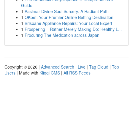
Guide
1
Aasimar Divine Soul Sorcery: A Radiant Path
1
OKbet: Your Premier Online Betting Destination
1
Brisbane Appliance Repairs: Your Local Expert
1
Prospering – Rather Merely Making Do: Healthy L...
1
Procuring The Medication across Japan
Copyright © 2026 |
Advanced Search
|
Live
|
Tag Cloud
|
Top
Users
| Made with
Kliqqi CMS
|
All RSS Feeds