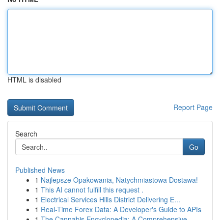
HTML is disabled
Report Page
Search
Go
Published News
1
Najlepsze Opakowania, Natychmiastowa Dostawa!
1
This AI cannot fulfill this request .
1
Electrical Services Hills District Delivering E...
1
Real-Time Forex Data: A Developer's Guide to APIs
1
The Cannabis Encyclopedia: A Comprehensive