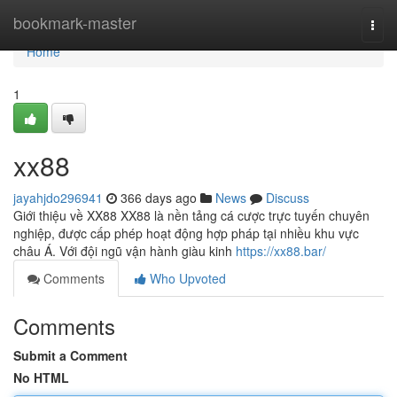
Home
bookmark-master
Togg
navi
Home
1
xx88
jayahjdo296941
366 days ago
News
Discuss
Giới thiệu về XX88 XX88 là nền tảng cá cược trực tuyến chuyên
nghiệp, được cấp phép hoạt động hợp pháp tại nhiều khu vực
châu Á. Với đội ngũ vận hành giàu kinh
https://xx88.bar/
Comments
Who Upvoted
Comments
Submit a Comment
No HTML