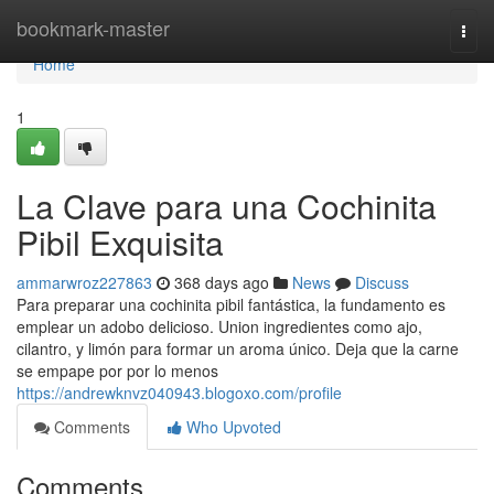
Home
bookmark-master
Togg
navi
Home
1
La Clave para una Cochinita
Pibil Exquisita
ammarwroz227863
368 days ago
News
Discuss
Para preparar una cochinita pibil fantástica, la fundamento es
emplear un adobo delicioso. Union ingredientes como ajo,
cilantro, y limón para formar un aroma único. Deja que la carne
se empape por por lo menos
https://andrewknvz040943.blogoxo.com/profile
Comments
Who Upvoted
Comments