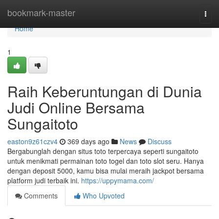
Home
bookmark-master
Togg
navi
Home
1
Raih Keberuntungan di Dunia
Judi Online Bersama
Sungaitoto
easton9z61czv4
369 days ago
News
Discuss
Bergabunglah dengan situs toto terpercaya seperti sungaitoto
untuk menikmati permainan toto togel dan toto slot seru. Hanya
dengan deposit 5000, kamu bisa mulai meraih jackpot bersama
platform judi terbaik ini.
https://uppymama.com/
Comments
Who Upvoted