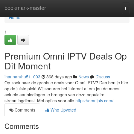
Home
bookmark-master
Togg
navi
Home
1
Premium Omni IPTV Deals Op
Dit Moment
ihannaruhu511003
368 days ago
News
Discuss
Op zoek naar de grootste deals voor Omni IPTV? Dan ben je hier
op de juiste plek! Wij speuren het internet af om jou de meest
actuele aanbiedingen te brengen van deze populaire
streamingdienst. Met opties voor alle
https://omniptv.com/
Comments
Who Upvoted
Comments