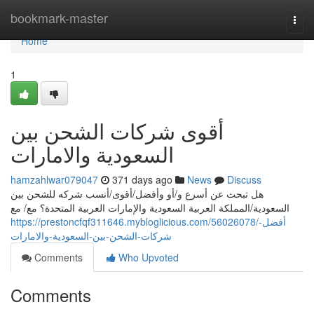
Home
bookmark-master
Togg
navi
Home
1
أقوى شركات الشحن بين
السعودية والامارات
hamzahlwar079047
371 days ago
News
Discuss
هل تبحث عن أسرع و/أو وأفضل/أقوى/أنسب شركه للشحن بين
السعودية/المملكة العربية السعودية والإمارات العربية المتحدة؟ مع/ مع
https://prestoncfqf311646.mybloglicious.com/56026078/أفضل-
شركات-الشحن-بين-السعودية-والامارات
Comments
Who Upvoted
Comments