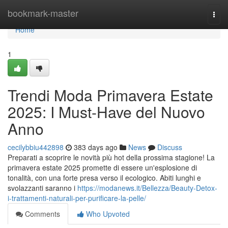
Home
bookmark-master
Togg
navi
Home
1
Trendi Moda Primavera Estate
2025: I Must-Have del Nuovo
Anno
cecilybbiu442898
383 days ago
News
Discuss
Preparati a scoprire le novità più hot della prossima stagione! La
primavera estate 2025 promette di essere un'esplosione di
tonalità, con una forte presa verso il ecologico. Abiti lunghi e
svolazzanti saranno i
https://modanews.it/Bellezza/Beauty-Detox-
i-trattamenti-naturali-per-purificare-la-pelle/
Comments
Who Upvoted