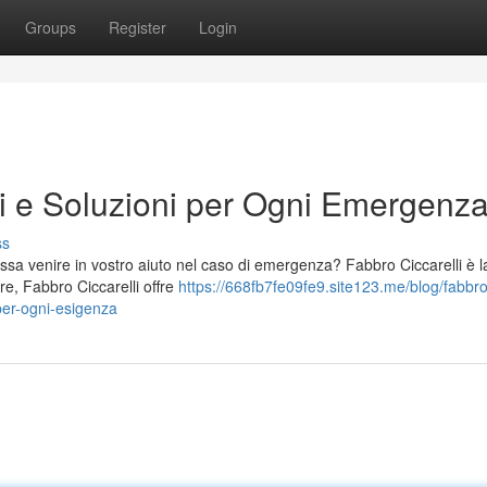
Groups
Register
Login
li e Soluzioni per Ogni Emergenz
ss
possa venire in vostro aiuto nel caso di emergenza? Fabbro Ciccarelli è l
re, Fabbro Ciccarelli offre
https://668fb7fe09fe9.site123.me/blog/fabbro
per-ogni-esigenza