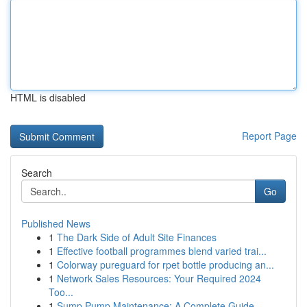
HTML is disabled
Report Page
Search
Go
Published News
1
The Dark Side of Adult Site Finances
1
Effective football programmes blend varied trai...
1
Colorway pureguard for rpet bottle producing an...
1
Network Sales Resources: Your Required 2024
Too...
1
Sump Pump Maintenance: A Complete Guide