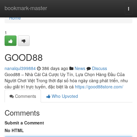
Home
bookmark-master
Togg
navi
Home
1
GOOD88
nanalqul399884
386 days ago
News
Discuss
Good88 – Nhà Cái Cá Cược Uy Tín, Lựa Chọn Hàng Đầu Của
Người Chơi Việt Trong thời đại số hóa ngày càng phát triển, nhu
cầu giải trí trực tuyến, đặc biệt là cá
https://good88store.com/
Comments
Who Upvoted
Comments
Submit a Comment
No HTML