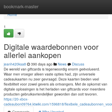
Home
bookmark-master
Home
1
Digitale waardebonnen voor
allerlei aankopen
jeanh420ksa8
390 days ago
News
Discuss
De wereld van giftcards is tegenwoordig enorm geëvolueerd.
Waar men vroeger alleen vaste opties had, zijn universele
cadeaukaarten nu zeer gevraagd. Deze kaarten bieden veel
flexibiliteit voor zowel gevers als ontvangers. Met de opkomst van
digitale oplossingen is het herladen van giftcards voor meerdere
producten gebruiksvriendelijker geworden dan ooit tevoren.
https://20-xbox-
cadeaubon09764.ktwiki.com/1596818/flexibele_cadeaubonnen_voor
Comments
Who Upvoted