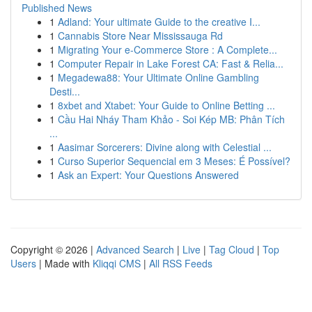
Published News
1
Adland: Your ultimate Guide to the creative I...
1
Cannabis Store Near Mississauga Rd
1
Migrating Your e-Commerce Store : A Complete...
1
Computer Repair in Lake Forest CA: Fast & Relia...
1
Megadewa88: Your Ultimate Online Gambling
Desti...
1
8xbet and Xtabet: Your Guide to Online Betting ...
1
Cầu Hai Nháy Tham Khảo - Soi Kép MB: Phân Tích
...
1
Aasimar Sorcerers: Divine along with Celestial ...
1
Curso Superior Sequencial em 3 Meses: É Possível?
1
Ask an Expert: Your Questions Answered
Copyright © 2026 |
Advanced Search
|
Live
|
Tag Cloud
|
Top
Users
| Made with
Kliqqi CMS
|
All RSS Feeds