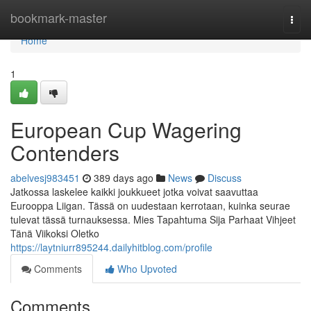
Home
bookmark-master
Togg
navi
Home
1
European Cup Wagering
Contenders
abelvesj983451
389 days ago
News
Discuss
Jatkossa laskelee kaikki joukkueet jotka voivat saavuttaa
Eurooppa Liigan. Tässä on uudestaan kerrotaan, kuinka seurae
tulevat tässä turnauksessa. Mies Tapahtuma Sija Parhaat Vihjeet
Tänä Viikoksi Oletko
https://laytniurr895244.dailyhitblog.com/profile
Comments
Who Upvoted
Comments