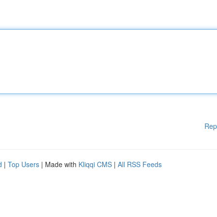
Rep
d
|
Top Users
| Made with
Kliqqi CMS
|
All RSS Feeds