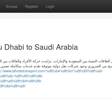
Groups
Register
Login
u Dhabi to Saudi Arabia
لعلاقات المتينة بين السعودية والإمارات، تزايدت حركة الأفراد والعائلات بين ال
بح من الضروري وجود شركات نقل دولية موثوقة تقدم خدمات متكاملة تضمن را
ps://www.alhodatransport.com/%d8%b4%d8%b1%d9%83%d8%a9-
d8%ab-%d9%85%d9%86-
%d8%a5%d9%84%d9%89-
d9%8a%d8%a9/