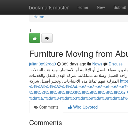
Home
bookmark-master
Home
New
Submit
Home
1
Furniture Moving from Ab
julian0p92rdq9
389 days ago
News
Discuss
بلدين، سواء للعمل أو الإقامة أو الاستثمار. ومع هذه التنقلات
حة العميل وسلامة ممتلكاته. شركة الهدى للنقل والخدمات
المنزلية تفهم تمامًا هذه الاحتياجات، وتعتبر أفضل شركة
htt
%d9%86%d9%82%d9%84-%d8%a3%d8%ab%d8%a7%
%d8%a3%d8%a8%d9%88%d8%b8%d8%a8%d9%8a-
%d8%a7%d9%84%d8%b3%d8%b9%d9%88%d8%af%
Comments
Who Upvoted
Comments