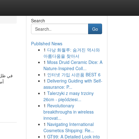
Search
Go
Published News
1
다낭 화월루: 숨겨진 역사와
아름다움을 찾아서
1
Moss Druid Ceramic Dice: A
Nature-Inspired Coll...
1
인터넷 가입 사은품 BEST 6
في ظل ا،
1
Delivering Guiding with Self-
أص
assurance: P...
1
Talerzyki z masy trzciny
26cm - pięćdziesi...
1
Revolutionary
breakthroughs in wireless
innovat...
1
Navigating International
Cosmetics Shipping: Re...
1
GT99: A Detailed Look into