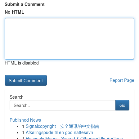
Submit a Comment
No HTML
HTML is disabled
Report Page
Search
Go
Published News
1
Signalcopyright：安全通讯的中文指南
1
Afkølingspude til en god nattesøvn
1
Heavenly Mages: Sacred & Otherworldly Heritage