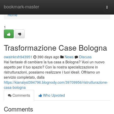
Home
bookmark-master
Togg
navi
Home
1
Trasformazione Case Bologna
owainkrxh943951
390 days ago
News
Discuss
Hai fantasie di cambiare la tua casa a Bologna? Vuoi un nuovo
aspetto per il tuo spazio? Con la nostra specializzazione in
ristrutturazioni, possiamo realizzare i tuoi ideali. Offriamo un
servizio completato, dalla
https://kianalyst394796.blognody.com/39709956/ristrutturazione-
casa-bologna
Comments
Who Upvoted
Comments