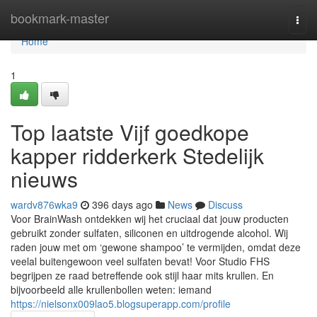
Home
bookmark-master
Togg
navi
Home
1
Top laatste Vijf goedkope
kapper ridderkerk Stedelijk
nieuws
wardv876wka9
396 days ago
News
Discuss
Voor BrainWash ontdekken wij het cruciaal dat jouw producten
gebruikt zonder sulfaten, siliconen en uitdrogende alcohol. Wij
raden jouw met om ‘gewone shampoo’ te vermijden, omdat deze
veelal buitengewoon veel sulfaten bevat! Voor Studio FHS
begrijpen ze raad betreffende ook stijl haar mits krullen. En
bijvoorbeeld alle krullenbollen weten: iemand
https://nielsonx009lao5.blogsuperapp.com/profile