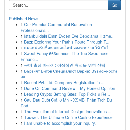
Go
Published News
1
Our Premier Commercial Renovation
Professionals...
1
İstanbul'daki Emin Evden Eve Depolama Hizme...
1
Bazi: Exploring Your Path's Route Through T...
1
แพลตฟอร์มซื้อหวยออนไลน์ จองหวยง่าย ให้ มั่นใ...
1
Sweet Fancy 666ounces: The Top Sweetness
Enhanc...
1
구미 출장 마사지: 이상적인 휴식을 위한 선택
1
Бързият Битов Специалист Варна: Възможности
на...
1
Recent Pvt. Ltd. Company Registration in ...
1
Done On Command Review – My Honest Opinion
1
Leading Crypto Betting Sites: Top Picks & Re...
1
Cầu Đầu Đuôi Giải 8 MN - XSMB: Phân Tích Dự
Đoá...
1
The Evolution of Internet Design: Innovations ...
1
Tpower: The Ultimate Online Casino Experience
1
I am unable to accomplish your inquiry.