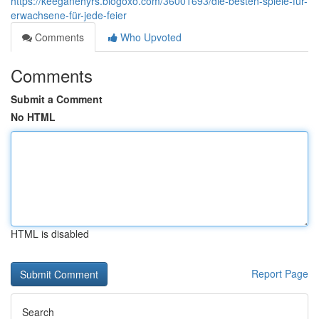
https://keeganehyrs.blogoxo.com/36001693/die-besten-spiele-für-
erwachsene-für-jede-feier
Comments
Who Upvoted
Comments
Submit a Comment
No HTML
HTML is disabled
Report Page
Search