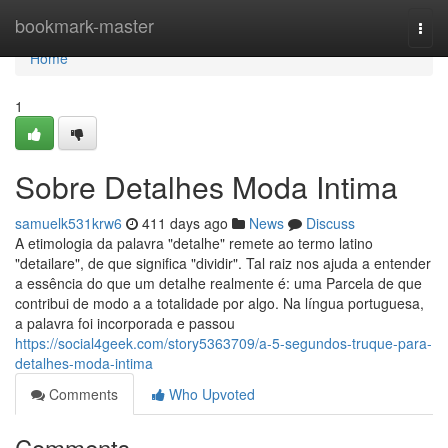
Home
bookmark-master
Togg
navi
Home
1
Sobre Detalhes Moda Intima
samuelk531krw6
411 days ago
News
Discuss
A etimologia da palavra "detalhe" remete ao termo latino
"detailare", de que significa "dividir". Tal raiz nos ajuda a entender
a essência do que um detalhe realmente é: uma Parcela de que
contribui de modo a a totalidade por algo. Na língua portuguesa,
a palavra foi incorporada e passou
https://social4geek.com/story5363709/a-5-segundos-truque-para-
detalhes-moda-intima
Comments
Who Upvoted
Comments