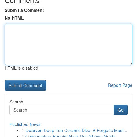
Submit a Comment
No HTML
HTML is disabled
Report Page
Search
Go
Published News
1
Dwarven Deep Iron Ceramic Dice: A Forger's Mast...
1
Conservatory Repairs Near Me: A Local Guide