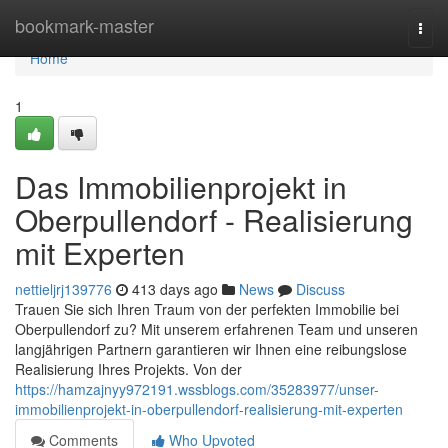
Home
bookmark-master
Togg
navi
Home
1
Das Immobilienprojekt in
Oberpullendorf - Realisierung
mit Experten
nettieljrj139776
413 days ago
News
Discuss
Trauen Sie sich Ihren Traum von der perfekten Immobilie bei
Oberpullendorf zu? Mit unserem erfahrenen Team und unseren
langjährigen Partnern garantieren wir Ihnen eine reibungslose
Realisierung Ihres Projekts. Von der
https://hamzajnyy972191.wssblogs.com/35283977/unser-
immobilienprojekt-in-oberpullendorf-realisierung-mit-experten
Comments
Who Upvoted