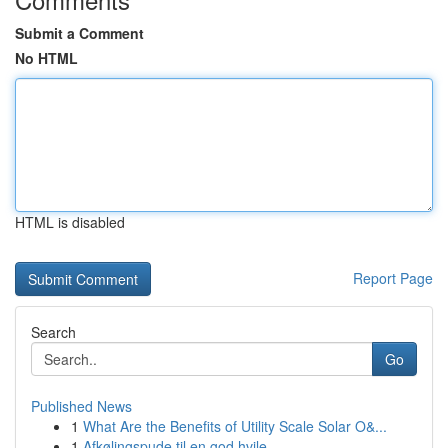
Submit a Comment
No HTML
HTML is disabled
Report Page
Search
Go
Published News
1
What Are the Benefits of Utility Scale Solar O&...
1
Afkølingspude til en god hvile