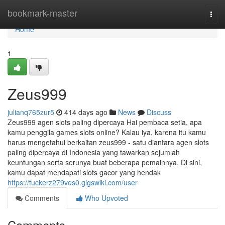
Home
bookmark-master
Togg
navi
Home
1
Zeus999
julianq765zur5
414 days ago
News
Discuss
Zeus999 agen slots paling dipercaya Hai pembaca setia, apa
kamu penggila games slots online? Kalau iya, karena itu kamu
harus mengetahui berkaitan zeus999 - satu diantara agen slots
paling dipercaya di Indonesia yang tawarkan sejumlah
keuntungan serta serunya buat beberapa pemainnya. Di sini,
kamu dapat mendapati slots gacor yang hendak
https://tuckerz279ves0.gigswiki.com/user
Comments
Who Upvoted
Comments