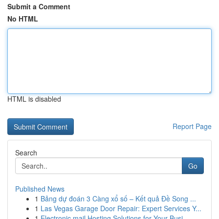
Submit a Comment
No HTML
HTML is disabled
Report Page
Search
Go
Published News
1
Bảng dự đoán 3 Càng xổ số – Kết quả Đề Song ...
1
Las Vegas Garage Door Repair: Expert Services Y...
1
Electronic mail Hosting Solutions for Your Busi...