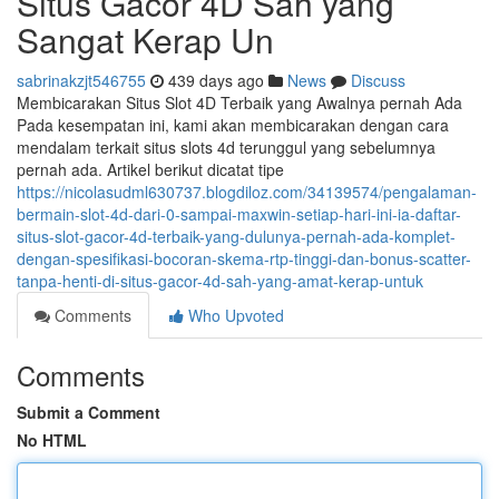
Situs Gacor 4D Sah yang
Sangat Kerap Un
sabrinakzjt546755
439 days ago
News
Discuss
Membicarakan Situs Slot 4D Terbaik yang Awalnya pernah Ada
Pada kesempatan ini, kami akan membicarakan dengan cara
mendalam terkait situs slots 4d terunggul yang sebelumnya
pernah ada. Artikel berikut dicatat tipe
https://nicolasudml630737.blogdiloz.com/34139574/pengalaman-
bermain-slot-4d-dari-0-sampai-maxwin-setiap-hari-ini-ia-daftar-
situs-slot-gacor-4d-terbaik-yang-dulunya-pernah-ada-komplet-
dengan-spesifikasi-bocoran-skema-rtp-tinggi-dan-bonus-scatter-
tanpa-henti-di-situs-gacor-4d-sah-yang-amat-kerap-untuk
Comments
Who Upvoted
Comments
Submit a Comment
No HTML