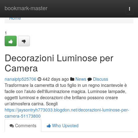
Home
bookmark-master
Togg
navi
Home
1
Decorazioni Luminose per
Camera
nanaiptp525706
442 days ago
News
Discuss
Trasformare la cameretta di tuo figlio in un regno incantevole è
facile con l'aiuto dell'illuminazione magica. Luminose lampade,
oggetti luminosi e decorazioni che brillano possono creare
un'atmosfera carina. Scegli
https://jaysontryh773033.blogdon.net/decorazioni-luminose-per-
camera-51173800
Comments
Who Upvoted