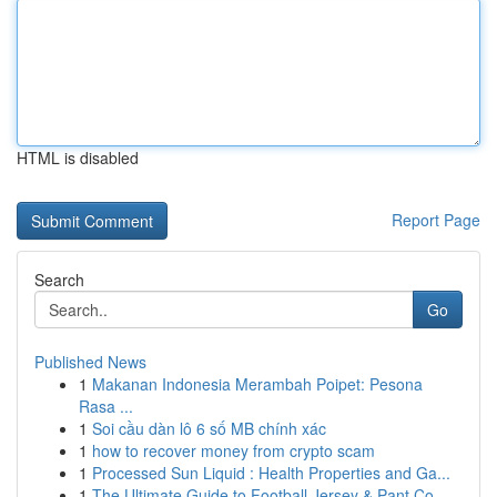
HTML is disabled
Report Page
Search
Go
Published News
1
Makanan Indonesia Merambah Poipet: Pesona
Rasa ...
1
Soi cầu dàn lô 6 số MB chính xác
1
how to recover money from crypto scam
1
Processed Sun Liquid : Health Properties and Ga...
1
The Ultimate Guide to Football Jersey & Pant Co...