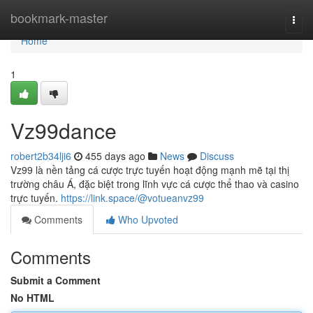
Home
bookmark-master
Togg
navi
Home
1
Vz99dance
robert2b34lji6
455 days ago
News
Discuss
Vz99 là nền tảng cá cược trực tuyến hoạt động mạnh mẽ tại thị
trường châu Á, đặc biệt trong lĩnh vực cá cược thể thao và casino
trực tuyến.
https://link.space/@votueanvz99
Comments
Who Upvoted
Comments
Submit a Comment
No HTML