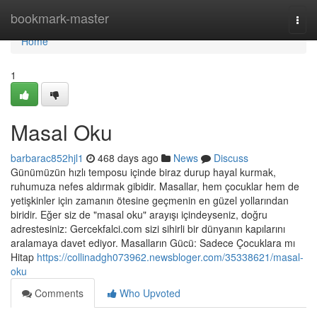
Home
bookmark-master
Togg
navi
Home
1
Masal Oku
barbarac852hjl1
468 days ago
News
Discuss
Günümüzün hızlı temposu içinde biraz durup hayal kurmak,
ruhumuza nefes aldırmak gibidir. Masallar, hem çocuklar hem de
yetişkinler için zamanın ötesine geçmenin en güzel yollarından
biridir. Eğer siz de "masal oku" arayışı içindeyseniz, doğru
adrestesiniz: Gercekfalci.com sizi sihirli bir dünyanın kapılarını
aralamaya davet ediyor. Masalların Gücü: Sadece Çocuklara mı
Hitap
https://collinadgh073962.newsbloger.com/35338621/masal-
oku
Comments
Who Upvoted